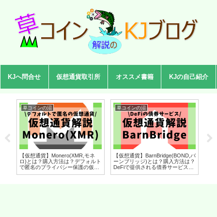
KJへ問合せ
仮想通貨取引所
オススメ書籍
KJの自己紹介
草コインの沼
草コインの沼
草
【仮想通貨】Monero(XMR,モネ
【仮想通貨】BarnBridge(BOND,バ
【仮
ヘ
ロ)とは？購入方法は？デフォルト
ーンブリッジ)とは？購入方法は？
ル)
アン
で匿名のプライバシー保護の仮想
DeFiで提供される債券サービスを
ロ
拓
通貨をセキュリティ技術者が解
セキュリティ技術者が解説！
ラ
ィ技
説！(2022年7月最新)
(2022年8月最新)
を
(2