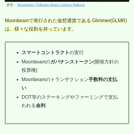
参照：
Moonbeam | Polkadot Smart Contract Platform
Moonbeamで発行された仮想通貨である Glimmer(GLMR)
は、様々な役割を持っています
。
スマートコントラクト
の実行
Moonbeamの
ガバナンストークン
(開発方針の
投票権)
Moonbeamのトランザクション
手数料の支払
い
DOT等のステーキングやファーミングで支払
われる
金利