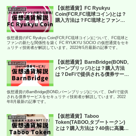
【仮想通貨】FC Ryukyu
草コインの沼
Coin(FCR,FC琉球コイン)とは？
購入方法は？FC琉球とファンの
新たな関係性を築く FC RYUKYU
SOCIO の仮想通貨をセキュリテ
仮想通貨のFC Ryukyu Coin(FCR,FC琉球コイン)について、FC琉球と
ィ技術者が解説！(2022年5月最
ファンの新たな関係性を築く FC RYUKYU SOCIO の仮想通貨をセキ
新)
ュリティ技術者が解説しています。2022年5月最新の記事です。
【仮想通貨】BarnBridge(BOND,
草コインの沼
バーンブリッジ)とは？購入方法
は？DeFiで提供される債券サービ
スをセキュリティ技術者が解説！
(2022年8月最新)
仮想通貨のBarnBridge(BOND,バーンブリッジ)について、DeFiで提供
される債券サービスをセキュリティ技術者が解説しています。2022
年8月最新の記事です。
【仮想通貨】Taboo
草コインの沼
Token(TABOO,タブートークン)
とは？購入方法は？40倍に高騰し
たアダルトNFT専門の仮想通貨に