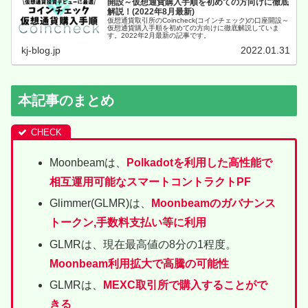
開設～仮想通貨購入手順を初めての方向けに徹底
解説！(2022年8月最新)
仮想通貨取引所のCoincheck(コインチェック)の口座開設～
仮想通貨購入手順を初めての方向けに徹底解説していま
す。2022年2月最新の記事です。
kj-blog.jp
2022.01.31
本記事のまとめ
Moonbeamは、
Polkadotを利用した高性能で
相互運用可能なスマートコントラクトPF
Glimmer(GLMR)は、
Moonbeamのガバナンス
トークン,手数料支払い等に利用
GLMRは、現在最高値の8分の1程度。
Moonbeam利用拡大で高騰の可能性
GLMRは、
MEXC取引所で購入することがで
きる