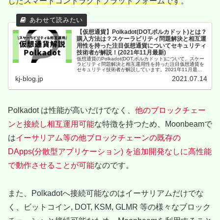
したスマートコントラクトプラットフォームです
。
【仮想通貨】Polkadot(DOT,ポルカドット)とは？
購入方法は？スケーラビリティ問題解決と相互運
用性を持った注目仮想通貨についてセキュリティ
技術者が解説！(2021年11月最新)
仮想通貨のPolkadot(DOT,ポルカドット)について、スケー
ラビリティ問題解決と相互運用性を持った注目仮想通貨を
セキュリティ技術者が解説しています。2021年11月最新
の記事です。
kj-blog.jp
2021.07.14
Polkadot は性能が高いだけでなく、
他のブロックチェー
ンと接続し相互運用可能
な特徴を持つため、Moonbeamで
は
イーサリアム等の他ブロックチェーンの既存の
DApps(分散型アプリケーション) を追加開発なしに高性能
で動作させることが可能
なのです。
また、Polkadotへ接続可能なのはイーサリアムだけでな
く、ビットコイン, DOT, KSM, GLMR 等の様々なブロック