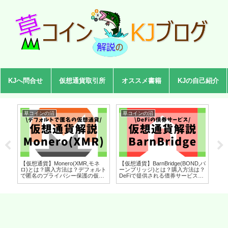
KJへ問合せ
仮想通貨取引所
オススメ書籍
KJの自己紹介
草コインの沼
草コインの沼
草
【仮想通貨】Monero(XMR,モネ
【仮想通貨】BarnBridge(BOND,バ
【仮
ヘ
ロ)とは？購入方法は？デフォルト
ーンブリッジ)とは？購入方法は？
ル)
アン
で匿名のプライバシー保護の仮想
DeFiで提供される債券サービスを
ロ
拓
通貨をセキュリティ技術者が解
セキュリティ技術者が解説！
ラ
ィ技
説！(2022年7月最新)
(2022年8月最新)
を
(2