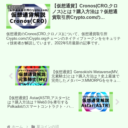
【仮想通貨】Cronos(CRO,クロ
草コインの沼
ノス)とは？購入方法は？仮想通
貨取引所Crypto.comの
Crypto.orgチェーンのネイティブ
トークンをセキュリティ技術者が
仮想通貨のCronos(CRO,クロノス)について、仮想通貨取引所
解説！(2022年5月最新)
Crypto.comのCrypto.orgチェーンのネイティブトークンをセキュリテ
ィ技術者が解説しています。2022年5月最新の記事です。
【仮想通貨】Gensokishi Metaverse(MV,
元素騎士)とは？購入方法は？史上最速で
完売したメタバースMMORPGをセキュリ
ティ技術者が解説！(2022年3月最新)
【仮想通貨】Astar(ASTR,アスター)と
は？購入方法は？Web3.0を牽引する
Polkadotのスマートコントラクト・ハブ
をセキュリティ技術者が解説！(2022年3
月最新)
ホーム
草コインの沼