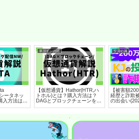
草コインの沼
投資の湖
ta
【仮想通貨】Hathor(HTR,ハ
【被害額20
TA,シータネッ
トホル)とは？購入方法は？
経歴と詐欺
購入方法は？
DAGとブロックチェーンを組
の出会い(202
トリーミング
み合わせたトランザクション
クをセキュリ
プラットフォームをセキュリ
(2022年8
ティ技術者が解説！(2022年8
月最新)