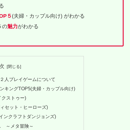
る
OP５
(夫婦・カップル向け) がわかる
５の
魅力
がわかる
次
け２人プレイゲームについて
ンキングTOP5(夫婦・カップル向け)
トテイクストゥー)
s (レディセット・ヒーローズ)
ns (マインクラフトダンジョンズ)
ス ～メタ冒険～