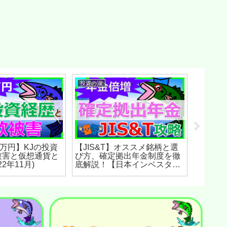
投資の湖
豊かな人
0万円】KJの投資
【JIS&T】オススメ銘柄と選
日本の大
被害と仮想通貨と
び方、確定拠出年金制度を徹
い・つ
2年11月)
底解説！【日本インベスタ
が嫌に
ー】(2022年12月)
(2022年