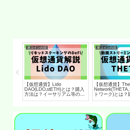
草コインの沼
草コインの沼
【仮想通貨】Lido
【仮想通貨】The
,バーンブ
DAO(LDO,stETH)とは？購入
Network(THE
法は？
方法は？イーサリアム等のリ
トワーク)とは？
券サービ
キッドステーキングを提供す
分散型ビデオス
術者が解
るDeFiサービスをセキュリテ
配信ネットワー
ィ技術者が解説！(2022年8月
ティ技術者が解説！
最新)
月最新)