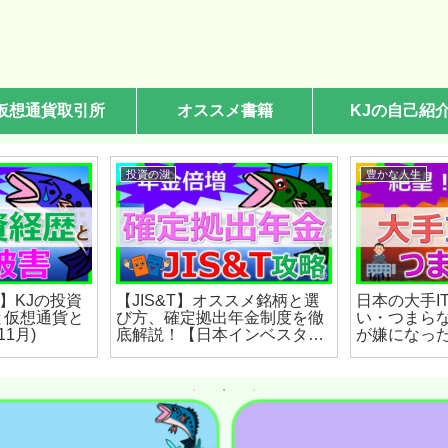
仮想通貨取引所
オススメ書籍
KJの自己紹
投資の湖
豊かな人生
】KJの投資
【JIS&T】オススメ銘柄と選
日本の大手I
と仮想通貨と
び方、確定拠出年金制度を徹
い・つまら
11月)
底解説！【日本インベスタ
が嫌になっ
ー】(2022年12月)
(2022年12月