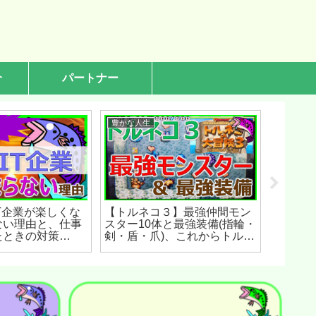
介
パートナー
豊かな人生
豊かな人
T企業が楽しくな
【トルネコ３】最強仲間モン
【PS4
ない理由と、仕事
スター10体と最強装備(指輪・
ンキング
たときの対策
剣・盾・爪)、これからトルネ
バレ無
)
コ３をプレイする方法を完全
イ】(20
解説！(2023年3月)