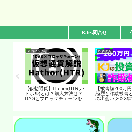
KJへ問合せ
草コインの沼
投資の湖
【仮想通貨】Hathor(HTR,ハ
【被害額200万円
シータネッ
トホル)とは？購入方法は？
経歴と詐欺被害
方法は？
DAGとブロックチェーンを組
の出会い(2022年
ーミング
み合わせたトランザクション
セキュリ
プラットフォームをセキュリ
022年8
ティ技術者が解説！(2022年8
月最新)