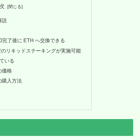
次
 解説
.0完了後に ETH へ交換できる
通貨のリキッドステーキングが実施可能
れている
 の価格
) の購入方法