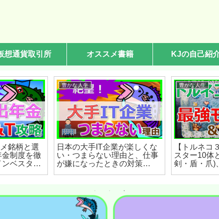
仮想通貨取引所
オススメ書籍
KJの自己紹
豊かな人生
豊かな人生
スメ銘柄と選
日本の大手IT企業が楽しくな
【トルネコ
年金制度を徹
い・つまらない理由と、仕事
スター10体
インベスタ
が嫌になったときの対策
剣・盾・爪)
)
(2022年12月)
コ３をプレ
解説！(2023