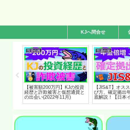
KJへ問合せ
投資の湖
投資の湖
HTR,ハ
【被害額200万円】KJの投資
【JIS&T】オス
法は？
経歴と詐欺被害と仮想通貨と
び方、確定拠出
ーンを組
の出会い(2022年11月)
底解説！【日本
クション
ー】(2022年12月
セキュリ
022年8