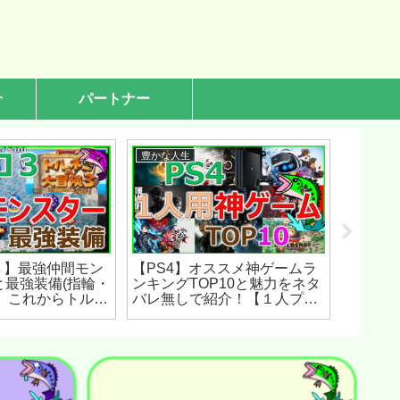
介
パートナー
豊かな人生
豊かな人
３】最強仲間モン
【PS4】オススメ神ゲームラ
【歴代
と最強装備(指輪・
ンキングTOP10と魅力をネタ
生損する
、これからトルネ
バレ無しで紹介！【１人プレ
メランキ
イする方法を完全
イ】(2023年4月)
ろをネ
年3月)
(2026年