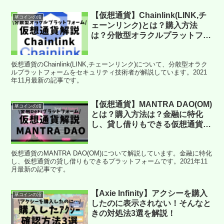
【仮想通貨】Chainlink(LINK,チ
草コインの沼
ェーンリンク)とは？購入方法
は？分散型オラクルプラットフォ
ームについてセキュリティ技術者
が解説！(2021年11月最新)
仮想通貨のChainlink(LINK,チェーンリンク)について、分散型オラク
ルプラットフォームをセキュリティ技術者が解説しています。2021
年11月最新の記事です。
【仮想通貨】MANTRA DAO(OM)
草コインの沼
とは？購入方法は？金融に特化
し、貸し借りもできる仮想通貨を
セキュリティ技術者が解説！
(2021年11月最新)
仮想通貨のMANTRA DAO(OM)について解説しています。金融に特化
し、仮想通貨の貸し借りもできるプラットフォームです。2021年11
月最新の記事です。
【Axie Infinity】アクシーを購入
草コインの沼
したのに表示されない！そんなと
きの対処法3選を解説！