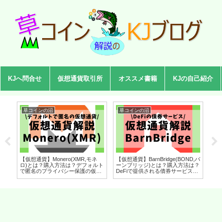
KJへ問合せ
仮想通貨取引所
オススメ書籍
KJの自己紹介
草コインの沼
草コインの沼
草
【仮想通貨】Monero(XMR,モネ
【仮想通貨】BarnBridge(BOND,バ
【仮
ヘ
ロ)とは？購入方法は？デフォルト
ーンブリッジ)とは？購入方法は？
Ne
アン
で匿名のプライバシー保護の仮想
DeFiで提供される債券サービスを
ー
拓
通貨をセキュリティ技術者が解
セキュリティ技術者が解説！
デ
ィ技
説！(2022年7月最新)
(2022年8月最新)
ー
説！