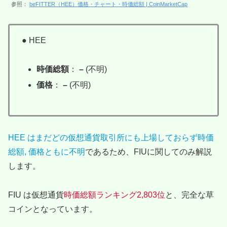
参照：
beFITTER（HEE）価格・チャート・時価総額 | CoinMarketCap
● HEE
時価総額
：
–
(不明)
価格
：
–
(不明)
HEE はまだどの仮想通貨取引所にも上場しておらず時価
総額, 価格ともに不明
であるため、FIUに関してのみ解説
します。
FIU は仮想通貨
時価総額ランキング2,803位
と、完全な草
コインとなっています。