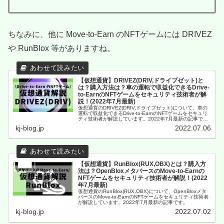
ちなみに、他に Move-to-Earn のNFTゲームには DRIVEZ
や RunBlox 等がありますね。
【仮想通貨】DRIVEZ(DRIV,ドライブゼット)と
は？購入方法は？車の運転で収益化できるDrive-
to-EarnのNFTゲームをセキュリティ技術者が解
説！(2022年7月最新)
仮想通貨のDRIVEZ(DRIV,ドライブゼット)について、車の
運転で収益化できるDrive-to-EarnのNFTゲームをセキュリ
ティ技術者が解説しています。2022年7月最新の記事で
す。
kj-blog.jp
2022.07.06
【仮想通貨】RunBlox(RUX,OBX)とは？購入方
法は？OpenBloxメタバースのMove-to-Earnの
NFTゲームをセキュリティ技術者が解説！(2022
年7月最新)
仮想通貨のRunBlox(RUX,OBX)について、OpenBloxメタ
バースのMove-to-EarnのNFTゲームをセキュリティ技術者
が解説しています。2022年7月最新の記事です。
kj-blog.jp
2022.07.02