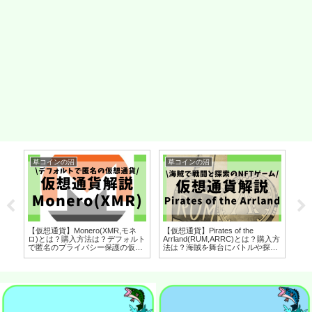
草コインの沼
草コインの沼
草
【仮想通貨】Monero(XMR,モネ
【仮想通貨】Pirates of the
【仮
ヘ
ロ)とは？購入方法は？デフォルト
Arrland(RUM,ARRC)とは？購入方
ー
アン
で匿名のプライバシー保護の仮想
法は？海賊を舞台にバトルや探索
De
拓
通貨をセキュリティ技術者が解
を行うNFTゲームをセキュリティ
セ
ィ技
説！(2022年7月最新)
技術者が解説！(2022年8月最新)
(2