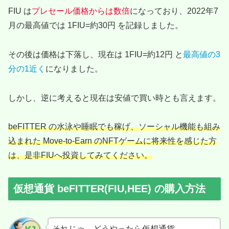
FIU は
プレセール価格からは数倍
になっており、2022年7
月の最高値では 1FIU=約30円 を記録しました。
その後は価格は下落し、現在は 1FIU=約12円 と
最高値の3
分の1近く
になりました。
しかし、逆に考えると現在は安値で買い時とも言えます。
beFITTER の水泳や睡眠でも稼げ、ソーシャル機能も組み
込まれた Move-to-Earn のNFTゲームに将来性を感じた方
は、是非FIUへ投資してみてください。
仮想通貨 beFITTER(FIU,HEE) の購入方法
それじゃ、どうやったら仮想通貨