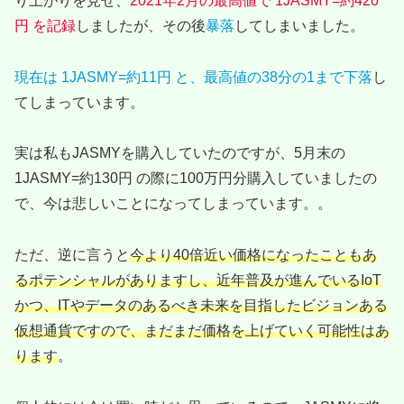
り上がりを見せ、
2021年2月の最高値で 1JASMY=約420
円 を記録
しましたが、その後
暴落
してしまいました。
現在は 1JASMY=約11円 と、
最高値の
38分の1まで下落
し
てしまっています。
実は私もJASMYを購入していたのですが、5月末の
1JASMY=約130円 の際に100万円分購入していましたの
で、今は悲しいことになってしまっています。。
ただ、逆に言うと
今より40倍近い価格になったこともあ
るポテンシャルがありますし、近年普及が進んでいるIoT
かつ、ITやデータのあるべき未来を目指したビジョンある
仮想通貨ですので、まだまだ価格を上げていく可能性はあ
ります
。