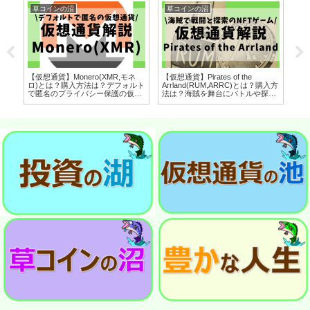
草コインの沼
草コインの沼
草
【仮想通貨】Monero(XMR,モネ
【仮想通貨】Pirates of the
【仮
ヘ
ロ)とは？購入方法は？デフォルト
Arrland(RUM,ARRC)とは？購入方
ー
アン
で匿名のプライバシー保護の仮想
法は？海賊を舞台にバトルや探索
De
拓
通貨をセキュリティ技術者が解
を行うNFTゲームをセキュリティ
セ
ィ技
説！(2022年7月最新)
技術者が解説！(2022年8月最新)
(2