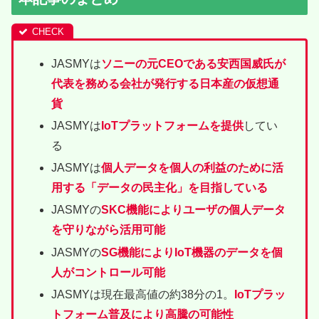
JASMYは
ソニーの元CEOである安西国威氏が
代表を務める会社が発行する日本産の仮想通
貨
JASMYは
IoTプラットフォームを提供
してい
る
JASMYは
個人データを個人の利益のために活
用する「データの民主化」を目指している
JASMYの
SKC機能によりユーザの個人データ
を守りながら活用可能
JASMYの
SG機能によりIoT機器のデータを個
人がコントロール可能
JASMYは現在最高値の約38分の1。
IoTプラッ
トフォーム普及により高騰の可能性