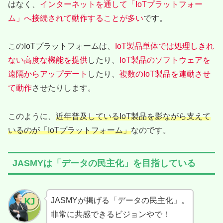
はなく、
インターネットを通して「IoTプラットフォー
ム」へ接続されて動作することが多い
です。
このIoTプラットフォームは、
IoT製品単体では処理しきれ
ない高度な機能を提供
したり、
IoT製品のソフトウェアを
遠隔
から
アップデート
したり、
複数のIoT製品を連動させ
て動作
させたりします。
このように、
近年普及しているIoT製品を影ながら支えて
いるのが「IoTプラットフォーム」
なのです。
JASMYは「データの民主化」を目指している
JASMYが掲げる「データの民主化」。
非常に共感できるビジョンやで！