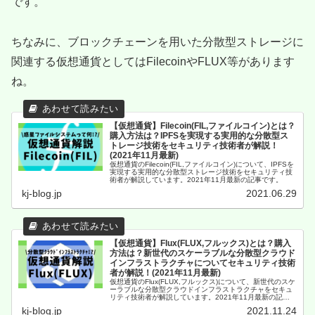
です。
ちなみに、ブロックチェーンを用いた分散型ストレージに
関連する仮想通貨としてはFilecoinやFLUX等があります
ね。
【仮想通貨】Filecoin(FIL,ファイルコイン)とは？
購入方法は？IPFSを実現する実用的な分散型ス
トレージ技術をセキュリティ技術者が解説！
(2021年11月最新)
仮想通貨のFilecoin(FIL,ファイルコイン)について、IPFSを
実現する実用的な分散型ストレージ技術をセキュリティ技
術者が解説しています。2021年11月最新の記事です。
kj-blog.jp
2021.06.29
【仮想通貨】Flux(FLUX,フルックス)とは？購入
方法は？新世代のスケーラブルな分散型クラウド
インフラストラクチャについてセキュリティ技術
者が解説！(2021年11月最新)
仮想通貨のFlux(FLUX,フルックス)について、新世代のスケ
ーラブルな分散型クラウドインフラストラクチャをセキュ
リティ技術者が解説しています。2021年11月最新の記事
です。
kj-blog.jp
2021.11.24