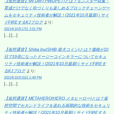
【仮想通貨】My DeFi Pet(DPET)とは？モンスター収集・
育成だけでなく街づくりも楽しめるブロックチェーンゲー
ムをセキュリティ技術者が解説！(2021年10月最新) | サイ
ドFIREするKJブログ
より:
2021年10月17日 3:01 PM
[…] […]
【仮想通貨】Shiba Inu(SHIB,柴犬コイン)とは？価格が10
日で19倍になったドージーコインキラーについてセキュ
リティ技術者が解説！(2021年10月最新) | サイドFIREす
るKJブログ
より:
2021年10月15日 2:49 PM
[…] […]
【仮想通貨】METAHERO(HERO,メタヒーロー)とは？仮
想空間でセカンドライフを送れる画期的な技術をセキュリ
ティ技術者が解説！(2021年10月最新) | サイドFIREする