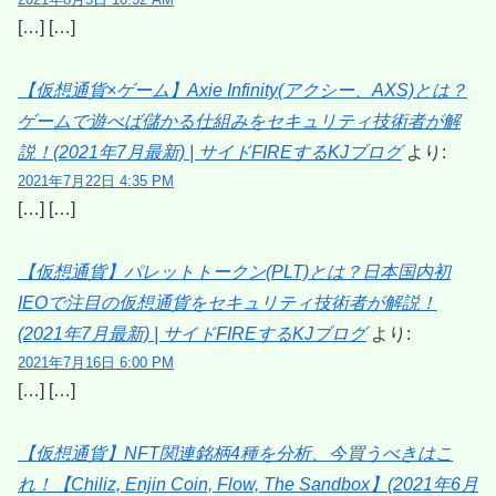
[…] […]
【仮想通貨×ゲーム】Axie Infinity(アクシー、AXS)とは？
ゲームで遊べば儲かる仕組みをセキュリティ技術者が解
説！(2021年7月最新) | サイドFIREするKJブログ
より:
2021年7月22日 4:35 PM
[…] […]
【仮想通貨】パレットトークン(PLT)とは？日本国内初
IEOで注目の仮想通貨をセキュリティ技術者が解説！
(2021年7月最新) | サイドFIREするKJブログ
より:
2021年7月16日 6:00 PM
[…] […]
【仮想通貨】NFT関連銘柄4種を分析、今買うべきはこ
れ！【Chiliz, Enjin Coin, Flow, The Sandbox】(2021年6月