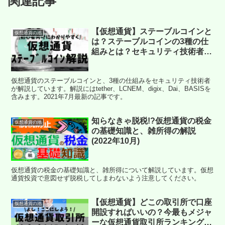
関連記事
【仮想通貨】ステーブルコインと
仮想通貨の池
は？ステーブルコインの3種の仕
組みとは？セキュリティ技術者が
解説！
【tether,LCNEM,digix,Dai,BASI
仮想通貨のステーブルコインと、3種の仕組みをセキュリティ技術者
S】(2021年7月最新)
が解説しています。解説にはtether、LCNEM、digix、Dai、BASISを
含みます。2021年7月最新の記事です。
知らなきゃ脱税!?仮想通貨の税金
仮想通貨の池
の基礎知識と、雑所得の解説
(2022年10月)
仮想通貨の税金の基礎知識と、雑所得について解説しています。仮想
通貨投資で意図せず脱税してしまわないよう注意してください。
【仮想通貨】どこの取引所で口座
仮想通貨の池
開設すればいいの？今最もメジャ
ーな仮想通貨取引所ランキングを