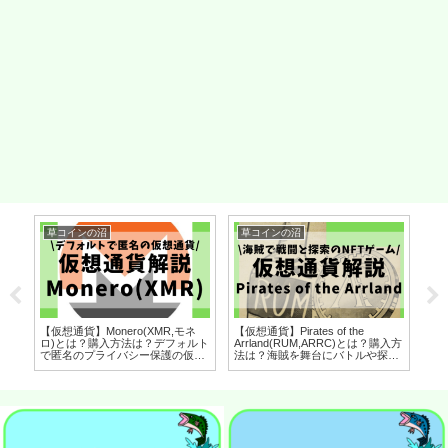
草コインの沼
草コインの沼
草
【仮想通貨】Monero(XMR,モネ
【仮想通貨】Pirates of the
【仮
ヘ
ロ)とは？購入方法は？デフォルト
Arrland(RUM,ARRC)とは？購入方
ー
アン
で匿名のプライバシー保護の仮想
法は？海賊を舞台にバトルや探索
De
拓
通貨をセキュリティ技術者が解
を行うNFTゲームをセキュリティ
セ
ィ技
説！(2022年7月最新)
技術者が解説！(2022年8月最新)
(2